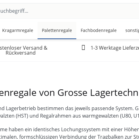
Kragarmregale
Palettenregale
Fachbodenregale
sonsti
stenloser Versand &
1-3 Werktage Lieferze
Rückversand
tenregale von Grosse Lagertechn
nd Lagerbetrieb bestimmen das jeweils passende System. G
walzten (HST) und Regalrahmen aus warmgewalzten (U80, U10
eme haben ein identisches Lochungssystem mit einer Höhenv
timalen, formschlüssigen Verbindung der Tragbalken zur St