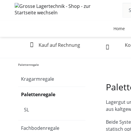
Home
Kauf auf Rechnung
Ko
Palettenregale
Kragarmregale
Palet
Palettenregale
Lagergut u
aus kaltge
SL
Beide Syst
Fachbodenregale
statisch op